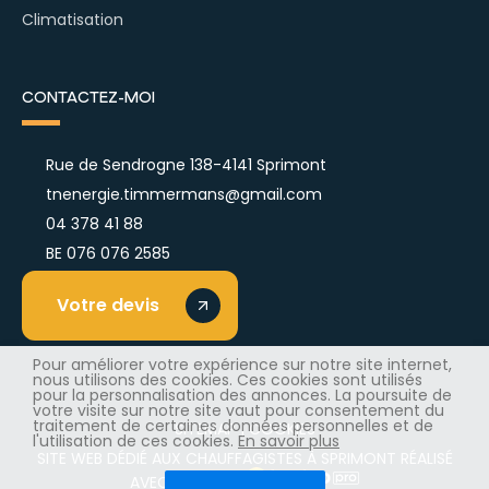
Climatisation
Contactez-moi
Rue de Sendrogne 138-4141 Sprimont
tnenergie.timmermans@gmail.com
04 378 41 88
BE 076 076 2585
Votre devis
Pour améliorer votre expérience sur notre site internet,
nous utilisons des cookies. Ces cookies sont utilisés
pour la personnalisation des annonces. La poursuite de
votre visite sur notre site vaut pour consentement du
traitement de certaines données personnelles et de
SITEMAP
|
COOKIES
l'utilisation de ces cookies.
En savoir plus
SITE WEB DÉDIÉ AUX
CHAUFFAGISTES À SPRIMONT
RÉALISÉ
AVEC SOIN PAR